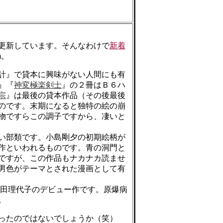
更新しています。そんなわけで
新着
m。
計』で貸本に興味がない人間にも有
』『
神変極楽剣士
』の２冊はＢ６ハ
宗
』は最後の貸本作品（その後最後
のです。末期になると独特の絵の崩
物ですらこの調子ですから、凄いと
い部類です。小島剛夕の初期絵柄が
作といわれるものです。青の洞門と
ですが、この作品もナカナカ読ませ
男色がテーマとされた漫画として有
池田理代子のデビュー作です。原爆病
。
ったのではないでしょうか（笑）