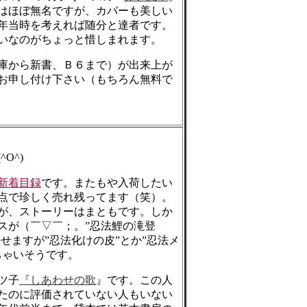
はほぼ無名ですが、カバーも美しい
年当時を考えれば随分と達者です。
いなのがちょっと惜しまれます。
庫から新書、Ｂ６まで）が出来上が
お申し付け下さい（もちろん無料で
O^)
新着目録
です。またもや入荷したい
点で珍しく売れ残ってます（笑）。
が、ストーリーはまともです。しか
スが（￣▽￣；。”忍法鯉の滝登
せますが”忍法化けの皮”とか”忍法メ
ちゃいそうです。
ツ子
『しあわせの歌
』です。この人
たのに評価されていない人もいない