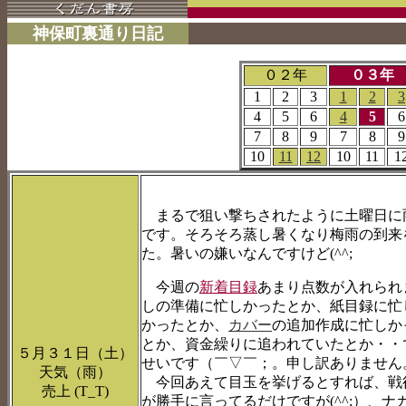
神保町裏通り日記
０２年
０３年
1
2
3
1
2
3
4
5
6
4
5
6
7
8
9
7
8
9
10
11
12
10
11
1
まるで狙い撃ちされたように土曜日に
です。そろそろ蒸し暑くなり梅雨の到来
た。暑いの嫌いなんですけど(^^;
今週の
新着目録
あまり点数が入れられま
しの準備に忙しかったとか、紙目録に忙
かったとか、
カバー
の追加作成に忙しか
とか、資金繰りに追われていたとか・・
５月３１日（土）
せいです（￣▽￣；。申し訳ありません
天気（雨）
今回あえて目玉を挙げるとすれば、戦
売上 (T_T)
が勝手に言ってるだけですが(^^;）、