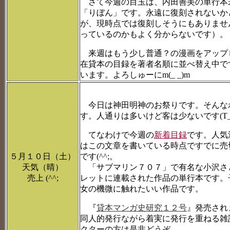
さて今週の目玉は、内田善美の単行本
「りぼん」です。永遠に復刻されないか
が、現時点では復刻しそうにもありませ
っているのかもよく分からないです）。
来週はもう少し普通？の漫画をアップ
在貸本の目録を著者名順に並べ替え中で
います。よろしゅーにm(_ _)m
今日は神田明神のお祭りです。そんな
す。人通りは多いけど客は少ないです(T_
てなわけで今週の
新着目録
です。人気
はこの文章を書いている時点ですでに売
５月１０日（土）
です(^^;。
天気（晴）
「サブマリン７０７」で有名な小沢さ
売上 (^^;
レットに連載された作品の単行本です。
女の機微に触れたいい作品です。
『
貸本マンガ史研究１２号
』発売され
同人的発行ながら着実に発行を重ねる雑
クターの方は是非どうぞ。