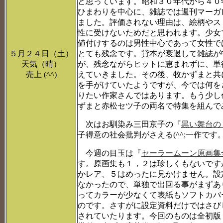
と思っています。昭和３０年代から４０
ひまわりを中心に、雑誌では週刊マーガ
ました。評価されない理由は、絵柄やス
性に受けないためだと思われます。少女
値付けするのは男性中心であって女性で
５月２４日（土）
とても残念です。貸本が衰退して雑誌が
天気（晴）
が、残念ながらヒットに恵まれずに、単
売上 (^^)
えていきました。その後、牧かずまと共
を手がけていたようですが、今では何を
りたい作家さんではあります。もう少し
ずまと赤松セツ子の両名で特集を組んで
次はお馴染み三田京子の『
黒い舞台の
子得意の社会批判がさえる(^^;一作です
今週の目玉は『
セーラームーン原画集
す。原画集も１，２は珍しくもないです
かレア、５はめったに見かけません。設
なかったので、単独で出回る事がまずあ
ってカラーが少なくて表紙もソフトカバ
のです。さすがに設定資料だけではさび
されていたります。今回のものは全初版