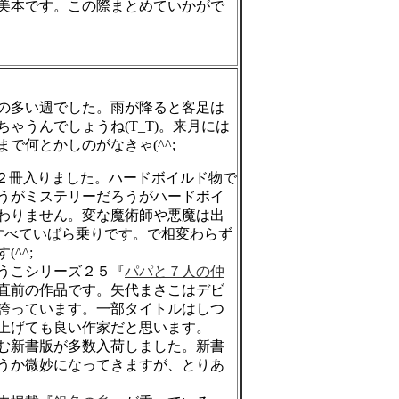
美本です。この際まとめていかがで
の多い週でした。雨が降ると客足は
ゃうんでしょうね(T_T)。来月には
で何とかしのがなきゃ(^^;
が２冊入りました。ハードボイルド物で
うがミステリーだろうがハードボイ
わりません。変な魔術師や悪魔は出
。すべていばら乗りです。で相変わらず
^^;
うこシリーズ２５『
パパと７人の仲
直前の作品です。矢代まさこはデビ
誇っています。一部タイトルはしつ
上げても良い作家だと思います。
む新書版が多数入荷しました。新書
うか微妙になってきますが、とりあ