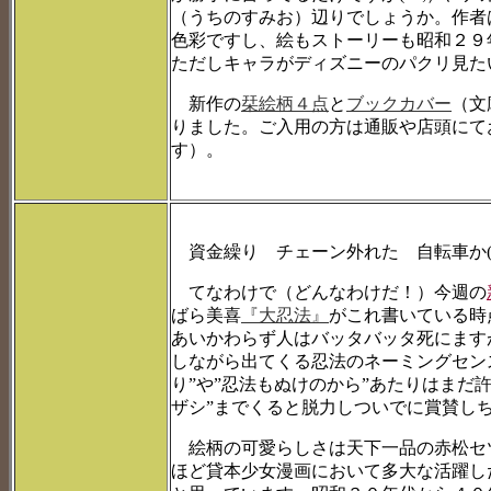
（うちのすみお）辺りでしょうか。作者
色彩ですし、絵もストーリーも昭和２９
ただしキャラがディズニーのパクリ見た
新作の
栞絵柄４点
と
ブックカバー
（文
りました。ご入用の方は通販や店頭にて
す）。
資金繰り チェーン外れた 自転車か(^
てなわけで（どんなわけだ！）今週の
ばら美喜
『大忍法』
がこれ書いている時
あいかわらず人はバッタバッタ死にます
しながら出てくる忍法のネーミングセン
り”や”忍法もぬけのから”あたりはまだ許
ザシ”までくると脱力しついでに賞賛し
絵柄の可愛らしさは天下一品の赤松セ
ほど貸本少女漫画において多大な活躍し