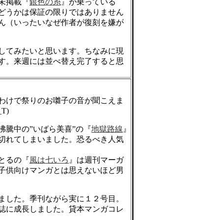
未掲載『
銀色の糸
』が乗っている
どうかは保証の限りではありません
ん（いったいなぜ作者が復刻を嫌が
してみたいと思います。ちなみに現
す。来週には並べ替え完了すると思
わけで祭りのお囃子の音が聞こえま
T)
沸騰中の”いばら美喜”の『
地獄路線
』
切れてしまいました。恐るべき人気
とるの『
風は七いろ
』は週刊マーガ
子供向けマンガとは思えないほど男
ました。季刊ながら実に１２号目。
誌に成長しました。貸本マンガコレ