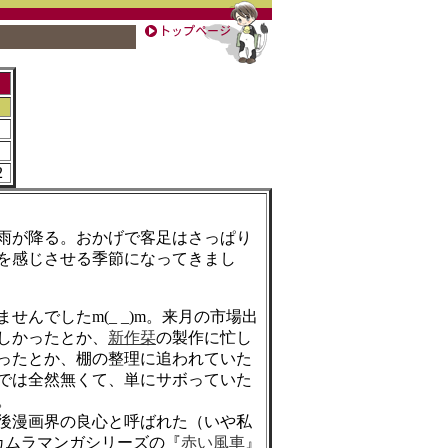
2
雨が降る。おかげで客足はさっぱり
を感じさせる季節になってきまし
せんでしたm(_ _)m。来月の市場出
しかったとか、
新作栞
の製作に忙し
ったとか、棚の整理に追われていた
では全然無くて、単にサボっていた
。
後漫画界の良心と呼ばれた（いや私
ナカムラマンガシリーズの『
赤い風車
』