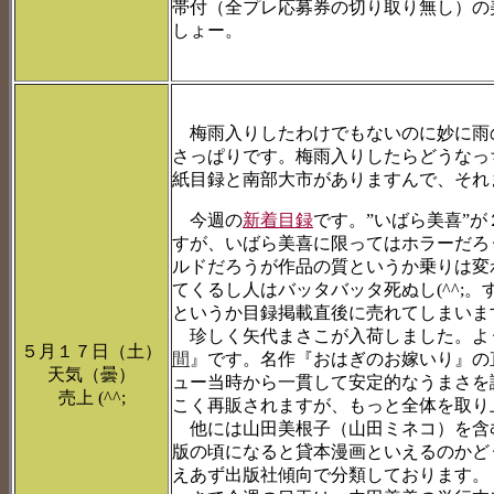
帯付（全プレ応募券の切り取り無し）の
しょー。
梅雨入りしたわけでもないのに妙に雨
さっぱりです。梅雨入りしたらどうなっち
紙目録と南部大市がありますんで、それま
今週の
新着目録
です。”いばら美喜”
すが、いばら美喜に限ってはホラーだろ
ルドだろうが作品の質というか乗りは変
てくるし人はバッタバッタ死ぬし(^^;
というか目録掲載直後に売れてしまいます(
珍しく矢代まさこが入荷しました。よ
５月１７日（土）
間
』です。名作『おはぎのお嫁いり』の
天気（曇）
ュー当時から一貫して安定的なうまさを
売上 (^^;
こく再販されますが、もっと全体を取り
他には山田美根子（山田ミネコ）を含
版の頃になると貸本漫画といえるのかど
えあず出版社傾向で分類しております。