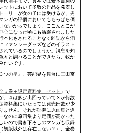
年代前半まで、貸本では若木書房の
レットにおいて多数の作品を発表し
トーリーが女の子には受けるが、男
マンガの評価においてももっぱら価
はないからでしょう。ここんとこが
中心になった頃にも活躍されました
行本化もされることなく雑誌から消
にファンシーグッズなどのイラスト
されているのでしょうか。消息を知
色々と調べることができたら、牧か
みたいです。
３つの星
』。芸能界を舞台に三田京
。
全５巻＋設定資料集 セット
』で
が、４は多少出回っていて３が何故
定資料集にいたっては発売部数が少
りません。それが証拠に原画集と違
ーなのに原画集より定価が高かった
しいので書き下ろしのマンガも収録
（初版以外は存在しない？）、全巻