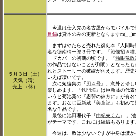
今週は仕入先の名古屋からモバイルで
目録
は貸本のみの更新となりますm(_ _)
まずはやたらと売れた復刻本『人間時
名な徳南晴一郎３冊です。『
戦慄招き猫
ードカバーの初期の頃です。『
独眼竜政
の作品ではないことが判明）となったも
れとストーリーの破綻が伺えます。歴史
５月３日（土）
いえば凄いです。
天気（晴）
次に短編集の『
刃４号
』。意外と珍し
売上 （休）
楽しめます。『
鉄門海
』は臣新蔵の代表
いうと菊池寛の『恩讐の彼方に』が有名
ます。おなじ臣新蔵『
美童記
』も初めて
名な作品です。
最後に池田理代子『
由紀夫くん
』 。
がテーマです。これには続編もあります
今週は、数は少ないですが中身は濃か