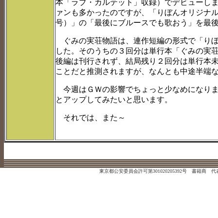
本「ラブ・カルテット」収録）でデビューし
ァンも多かったのですが、「りぼんオリジナ
号）」の「最後にブルースでも歌おう」を最
ぐみの実荘物語は、連作短編の形式で「りぼ
した。そのうちの３回分は単行本「ぐみの実
後編は刊行されず、結局残り２回分は単行本
ことだと推測されますが、なんとも中途半端
今週はＧＷの影響でちょっと少なめになりま
とアップしてみたいと思います。
それでは、また～
東京都公安委員会許可第301020205392号 書籍商