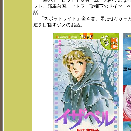
「海のオーロラ」全８巻。ムー大陸で結ばれ
プト、邪馬台国、ヒトラー政権下のドイツ、
話。
「スポットライト」全４巻。果たせなかった
道を目指す少女のお話。