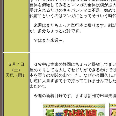
自体を俯瞰してみるとマンガの全体規模が拡大
受け入れるだけのキャパシティに不足し始め
代前半というのはマンガにとってそういう時
来週はまたちょっと単行本に戻ります。雑誌
が、多分ちょっとだけです。
ではまた来週～。
５月７日
ＧＷ中は実家の静岡にちょっと帰省してまい
（土）
屋めぐりしても大してセドリができるわけで
天気（雨）
本を買うのが関の山でした。なぜか今回久し
し逆に大量すぎて手で持ってこれませんでし
また(^^;。
今週の新着目録です。まずは新刊で巴里夫復