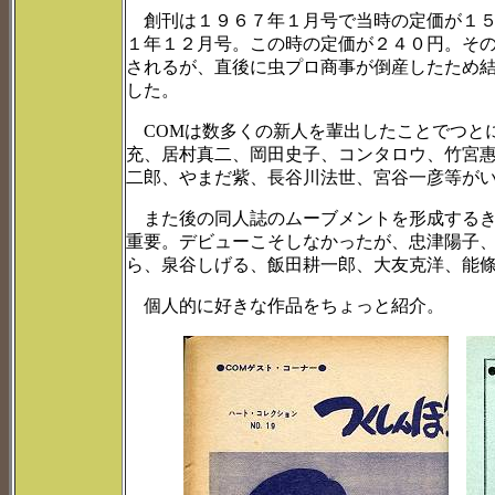
創刊は１９６７年１月号で当時の定価が１５
１年１２月号。この時の定価が２４０円。そ
されるが、直後に虫プロ商事が倒産したため
した。
COMは数多くの新人を輩出したことでつと
充、居村真二、岡田史子、コンタロウ、竹宮
二郎、やまだ紫、長谷川法世、宮谷一彦等が
また後の同人誌のムーブメントを形成するき
重要。デビューこそしなかったが、忠津陽子
ら、泉谷しげる、飯田耕一郎、大友克洋、能
個人的に好きな作品をちょっと紹介。