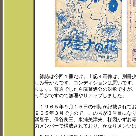
雑誌は今回１冊だけ。上記４画像は、別冊少
しみ号からです。コンディションは悪いです
ります。普通でしたら廃棄処分の対象ですが
り希少ですので無理やりアップしました。
１９６５年９月１５日の刊期が記載されてお
９６５年３月ですので、この号が３号目にな
満智子、保谷良三、東浦美津夫、楳図かずお
力メンバーで構成されており、かなりメンツ