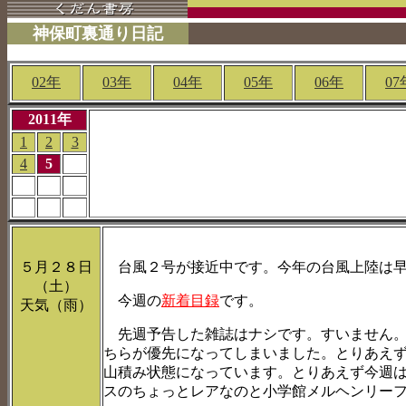
神保町裏通り日記
02年
03年
04年
05年
06年
07
2011年
1
2
3
4
5
５月２８日
台風２号が接近中です。今年の台風上陸は早い
（土）
今週の
新着目録
です。
天気（雨）
先週予告した雑誌はナシです。すいません。
ちらが優先になってしまいました。とりあえ
山積み状態になっています。とりあえず今週
スのちょっとレアなのと小学館メルヘンリー