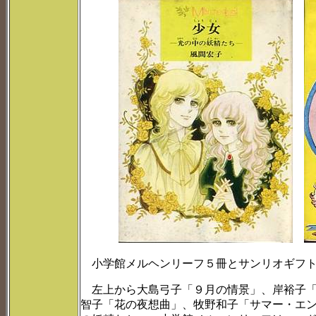
小学館メルヘンリーフ５冊とサンリオギフト
左上から大島弓子「９月の情景」、岸裕子「散
智子「花の夜想曲」、牧野和子「サマー・エン