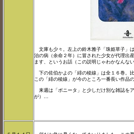
文庫も少々。左上の鈴木雅子「珠姫草子」は
治の病（余命２年）に冒された少女が代理出
ます、というお話（この説明じゃわかなんないか
下の佐伯かよの「緋の稜線」は全１６巻。比
この「緋の稜線」が今のところ一番長い作品
来週は「ボニータ」と少しだけ別な雑誌をア
が）…