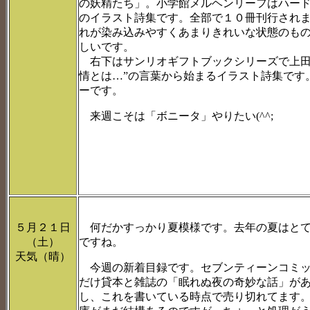
の妖精たち」。小学館メルヘンリーフはハー
のイラスト詩集です。全部で１０冊刊行され
れが染み込みやすくあまりきれいな状態のも
しいです。
右下はサンリオギフトブックシリーズで上田
情とは…”の言葉から始まるイラスト詩集です
ーです。
来週こそは「ボニータ」やりたい(^^;
５月２１日
何だかすっかり夏模様です。去年の夏はとて
（土）
ですね。
天気（晴）
今週の新着目録です。セブンティーンコミッ
だけ貸本と雑誌の「眠れぬ夜の奇妙な話」が
し、これを書いている時点で売り切れてます