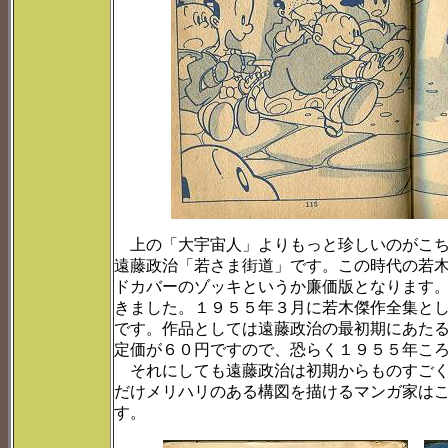
上の「大宇宙人」よりもっと珍しいのがこち
遠藤政治「若さま街道」です。この時代の若
ドカバーのゾッキというか廉価版となります
きました。１９５５年３月に若木傑作全集と
です。作品としては遠藤政治の最初期にあた
定価が６０円ですので、恐らく１９５５年こ
それにしても遠藤政治は初期からものすごく
だけメリハリのある構図を描けるマンガ家は
す。