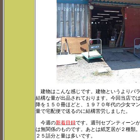
建物はこんな感じです。建物というよりバラ
結構な量が出品されております。今回当店で
降を１５０冊ほどと、１９７０年代の少女マ
量で宅配便で送るのに結構苦労しました。
今週の
新着目録
です。週刊セブンティーン
は無関係のものです。あとは紙芝居が２種類
２５話分と量は多いです。