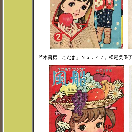
若木書房「こだま」Ｎｏ．４７。松尾美保子