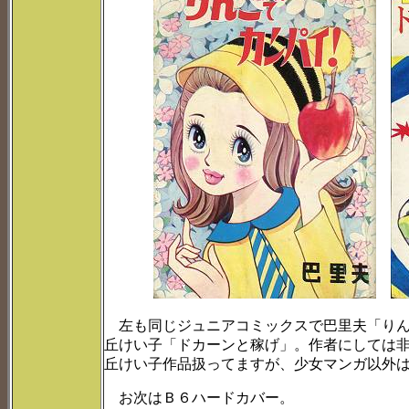
左も同じジュニアコミックスで巴里夫「りん
丘けい子「ドカーンと稼げ」。作者にしては
丘けい子作品扱ってますが、少女マンガ以外
お次はＢ６ハードカバー。