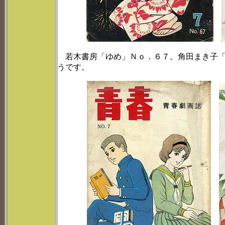
若木書房「ゆめ」Ｎｏ．６７。角田まき子「
うです。