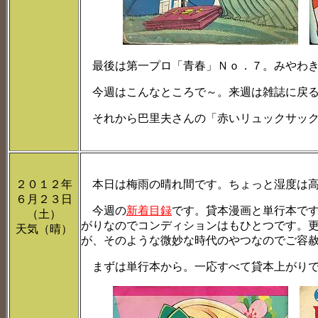
最後は第一プロ「青春」Ｎｏ．７。みやわき
今週はこんなところで～。来週は雑誌に戻る
それから巴里夫さんの「赤いリュックサック
２０１２年
本日は梅雨の晴れ間です。ちょっと湿度は高
６月２３日
今週の
新着目録
です。貸本漫画と単行本で
（土）
がりなのでコンディションはもひとつです。
天気（晴）
が、そのような微妙な時代のやつなのでご容
まずは単行本から。一応すべて貸本上がり