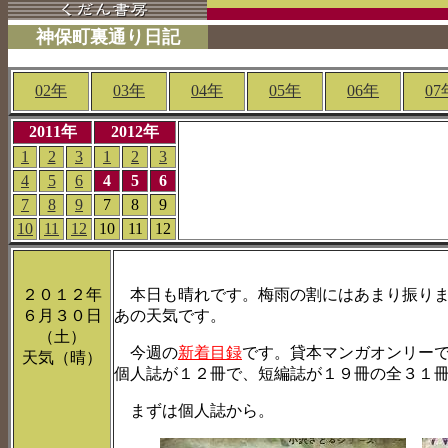
神保町裏通り日記
02年
03年
04年
05年
06年
07
2011年
2012年
1
2
3
1
2
3
4
5
6
4
5
6
7
8
9
7
8
9
10
11
12
10
11
12
２０１２年
本日も晴れです。梅雨の割にはあまり振りま
６月３０日
あの天気です。
（土）
今週の
新着目録
です。貸本マンガオンリー
天気（晴）
個人誌が１２冊で、短編誌が１９冊の全３１
まずは個人誌から。