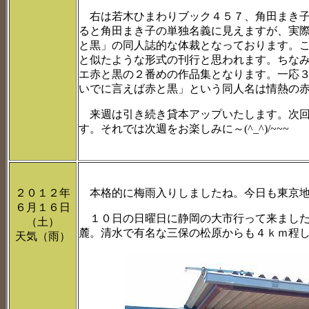
右は若木ひまわりブック４５７、角田まき子
ると角田まき子の単独名義に見えますが、実
と黒」の同人誌的な体裁となっております。
と似たような形式の刊行と思われます。ちな
エ赤と黒の２番めの作品集となります。一応
いでに言えば赤と黒」という同人名は情熱の
来週は引き続き貸本アップいたします。次回
す。それでは次週をお楽しみに～(^_^)/~~~
２０１２年
本格的に梅雨入りしましたね。今日も東京地
６月１６日
１０日の日曜日に静岡の大市行って来ました
（土）
麓。清水で有名な三保の松原からも４ｋｍ程
天気（雨）