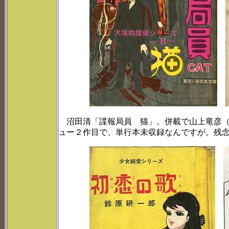
沼田清「諜報局員 猫」。併載で山上竜彦（
ュー２作目で、単行本未収録なんですが。残