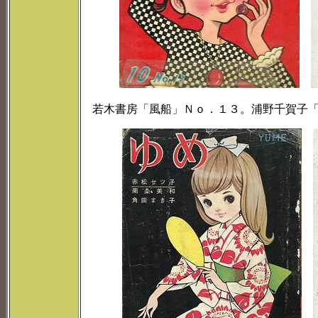
若木書房「風船」Ｎｏ．１３。浦野千賀子「