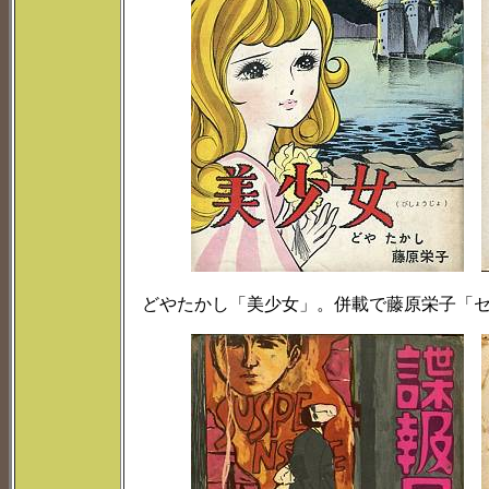
どやたかし「美少女」。併載で藤原栄子「セ