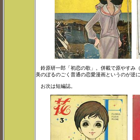
鈴原研一郎「初恋の歌」。併載で原やすみ（
美のぼるのごく普通の恋愛漫画というのが逆にす
お次は短編誌。