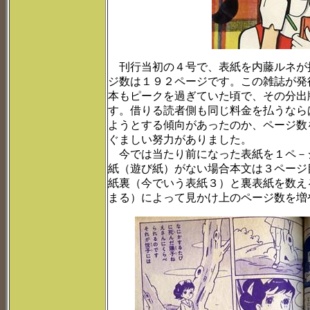
刊行当初の４号で、表紙を内藤ルネが
ジ数は１９２ページです。この雑誌が発
本もピークを過ぎていた頃で、その分出
す。借りる読者側も同じ料金を払うなら
ようとする傾向があったのか、ページ数
ぐましい努力がありました。
今では当たり前になった表紙を１ペ－
紙（遊び紙）がない場合本文は３ページ
紙裏（今でいう表紙３）と裏表紙を数え
まる）によって見かけ上のページ数を増