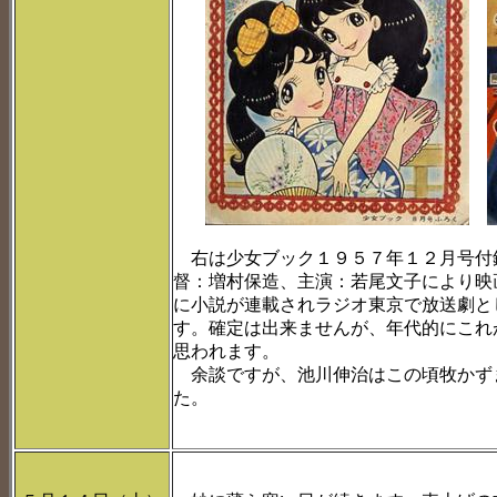
右は少女ブック１９５７年１２月号付
督：増村保造、主演：若尾文子により映
に小説が連載されラジオ東京で放送劇と
す。確定は出来ませんが、年代的にこれ
思われます。
余談ですが、池川伸治はこの頃牧かず
た。