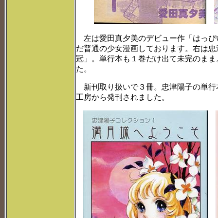
左は愛田真夕美のデビュー作「はっぴ
だ普通の少女漫画しております。右は忠
冠」。単行本も１巻だけ出て未完のまま
た。
新刊取り扱いで３冊。忠津陽子の単行
工房から発刊されました。