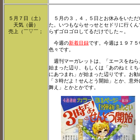
５月７日（土）
５月の３，４，５日とお休みをいただ
天気（曇）
た。いつもならせっせとセドリに行くん
売上（￣▽￣；
らずゴロゴロしてるだけでした～。
今週の
新着目録
です。今週は１９７５
色々です。
週刊マーガレットは、「エースをねら
始まった辺り、もしくは「あのねミミち
にあつまれ」が始まった辺りです。お勧
「３時だよ！せんとう開始」とか、意外
舞え」とかとかです。