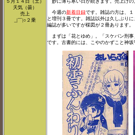
５月１４日（土）
妙に薄ら寒い日が続きます。売上げの方は
天気（曇）
今週の
新着目録
です。雑誌の方は、１
売上
と増刊３冊です。雑誌以外は久しぶりに
_|￣|○２乗
編誌が多いですが楳図が２冊あります。
まずは「花とゆめ」。「スケバン刑事
です。古書的には、こやのかずこと神坂