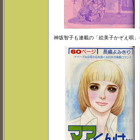
神坂智子も連載の「絵美子かぞえ唄」