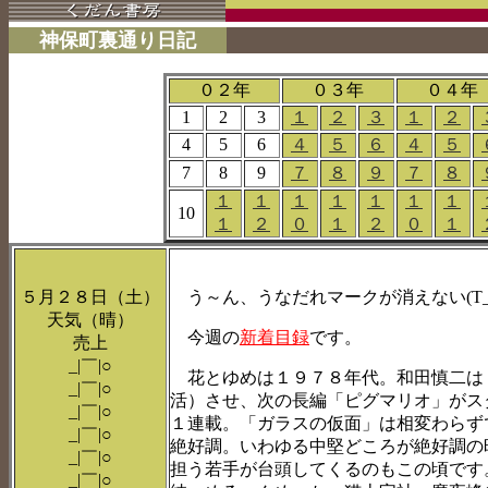
神保町裏通り日記
０２年
０３年
０４年
1
2
3
１
２
３
１
２
4
5
6
４
５
６
４
５
7
8
9
７
８
９
７
８
１
１
１
１
１
１
１
10
１
２
０
１
２
０
１
５月２８日（土）
う～ん、うなだれマークが消えない(T_
天気（晴）
今週の
新着目録
です。
売上
_|￣|○
花とゆめは１９７８年代。和田慎二は
_|￣|○
活）させ、次の長編「ピグマリオ」がス
_|￣|○
１連載。「ガラスの仮面」は相変わらず
_|￣|○
絶好調。いわゆる中堅どころが絶好調の
_|￣|○
担う若手が台頭してくるのもこの頃です
_|￣|○