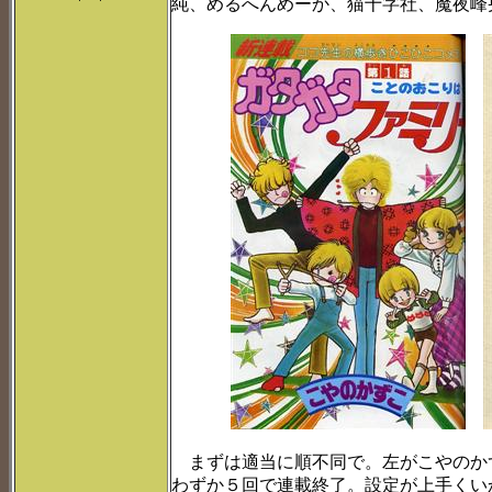
純、めるへんめーか、猫十字社、魔夜峰
まずは適当に順不同で。左がこやのか
わずか５回で連載終了。設定が上手くい