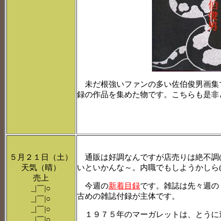
未だ根強いファンの多い佐伯俊男画集
録の作品を集めた物です。こちらも是非
５月２１日（土）
通販は好調なんですが店売りは絶不調(T
天気（晴）
いといかんな～。内職でもしようかしら(^
売上
今週の
新着目録
です。雑誌は先々週の
_|￣|○
古めの雑誌付録が主体です。
_|￣|○
_|￣|○
１９７５年のマーガレットは、とうに
_|￣|○