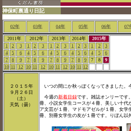
神保町裏通り日記
02年
03年
04年
05年
06年
07
2011年
2012年
2013年
2014年
2015年
1
2
3
1
2
3
1
2
3
1
2
3
1
2
3
4
5
6
4
5
6
4
5
6
4
5
6
4
5
6
7
8
9
7
8
9
7
8
9
7
8
9
7
8
9
10
11
12
10
11
12
10
11
12
10
11
12
２０１５年
いつの間にか秋っぽくなってきました。今
９月２６日
今週の
新着目録
です。雑誌オンリーです
（土）
冊、小説女学生コースが４冊、美しい十代
天気（曇）
ア文芸が１冊、マドモアゼルが１冊、女学
冊、別冊女学生の友が１冊です。りぼん以