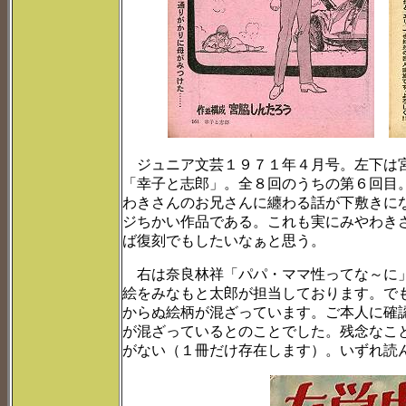
ジュニア文芸１９７１年４月号。左下は宮
「幸子と志郎」。全８回のうちの第６回目
わきさんのお兄さんに纏わる話が下敷きに
ジちかい作品である。これも実にみやわき
ば復刻でもしたいなぁと思う。
右は奈良林祥「パパ・ママ性ってな～に」
絵をみなもと太郎が担当しております。で
からぬ絵柄が混ざっています。ご本人に確
が混ざっているとのことでした。残念なこ
がない（１冊だけ存在します）。いずれ読ん