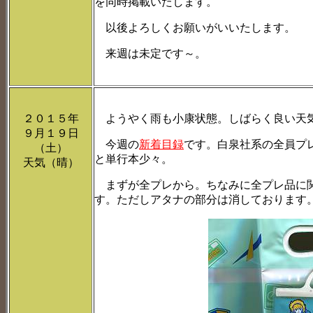
を同時掲載いたします。
以後よろしくお願いがいいたします。
来週は未定です～。
２０１５年
ようやく雨も小康状態。しばらく良い天
９月１９日
今週の
新着目録
です。白泉社系の全員プ
（土）
と単行本少々。
天気（晴）
まずが全プレから。ちなみに全プレ品に関
す。ただしアタナの部分は消しております