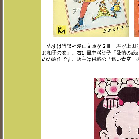
先ずは講談社漫画文庫が２冊。左が上田と
お相手の巻」。右は里中満智子「愛情の設
のの原作です。店主は併載の「遠い青空」の