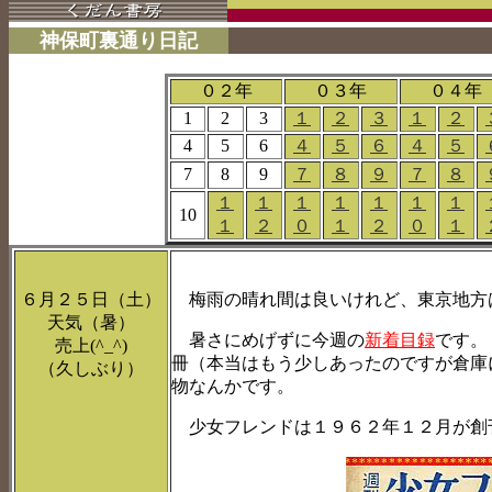
神保町裏通り日記
０２年
０３年
０４年
1
2
3
１
２
３
１
２
4
5
6
４
５
６
４
５
7
8
9
７
８
９
７
８
１
１
１
１
１
１
１
10
１
２
０
１
２
０
１
６月２５日（土）
梅雨の晴れ間は良いけれど、東京地方はむ
天気（暑）
暑さにめげずに今週の
新着目録
です。
売上(^_^)
冊（本当はもう少しあったのですが倉庫
（久しぶり）
物なんかです。
少女フレンドは１９６２年１２月が創