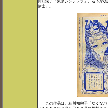
川知栄子「東京シンデレラ」、右下が梶
剣士」。
この作品は、細川知栄子「なくなパリ