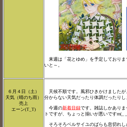
来週は「花とゆめ」を予定しておりま
いと～。
６月４日（土）
天候不順です。風邪ひきかけましたが
天気（晴のち雨）
分からない天気だったり体調だったりし
売上
今週の
新着目録
です。雑誌しかありませ
エーン(T_T)
トですが、ちょっと揃いが悪いですm(_ _
そろそろベルサイユのばらも息切れし