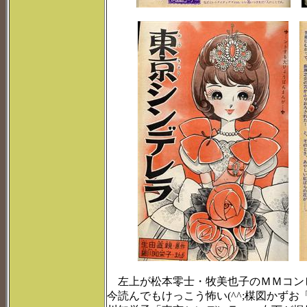
左上が松本零士・牧美也子のＭＭコン
今読んでもけっこう怖い(^^;楳図かず