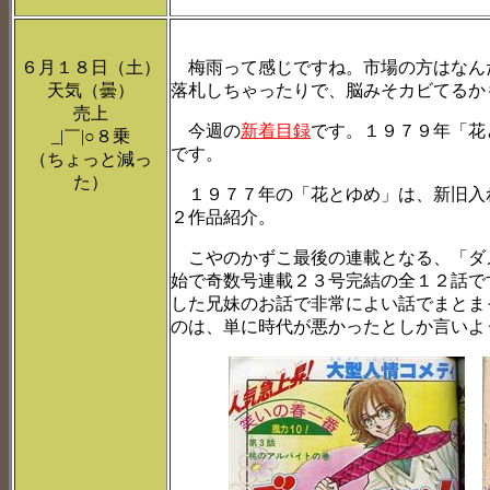
６月１８日（土）
梅雨って感じですね。市場の方はなん
天気（曇）
落札しちゃったりで、脳みそカビてるかもし
売上
今週の
新着目録
です。１９７９年「花
_|￣|○８乗
です。
（ちょっと減っ
た）
１９７７年の「花とゆめ」は、新旧入
２作品紹介。
こやのかずこ最後の連載となる、「ダ
始で奇数号連載２３号完結の全１２話で
した兄妹のお話で非常によい話でまとま
のは、単に時代が悪かったとしか言いよ