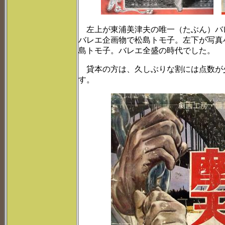
左上が東浦美津夫の唯一（たぶん）バ
バレエ企画物で松島トモ子。左下が写真
島トモ子。バレエ全盛の時代でした。
貸本の方は、久しぶりな割には点数が
す。