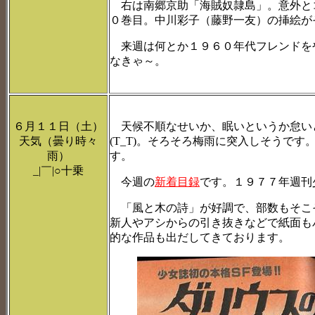
右は南郷京助「海賊奴隷島」。意外と
０巻目。中川彩子（藤野一友）の挿絵が
来週は何とか１９６０年代フレンドを
なきゃ～。
６月１１日（土）
天候不順なせいか、眠いというか怠い
天気（曇り時々
(T_T)。そろそろ梅雨に突入しそうで
雨）
す。
_|￣|○十乗
今週の
新着目録
です。１９７７年週刊
「風と木の詩」が好調で、部数もそこ
新人やアシからの引き抜きなどで紙面も
的な作品も出だしてきております。